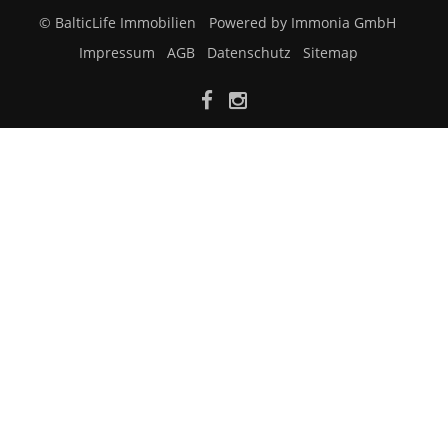
© BalticLife Immobilien
Powered by Immonia GmbH
Impressum
AGB
Datenschutz
Sitemap