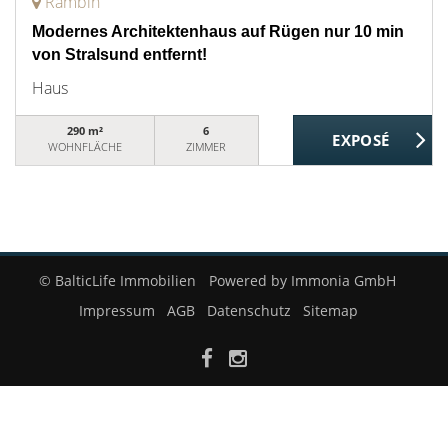
Rambin
Modernes Architektenhaus auf Rügen nur 10 min
von Stralsund entfernt!
Haus
290 m²
6
WOHNFLÄCHE
ZIMMER
© BalticLife Immobilien
Powered by Immonia GmbH
Impressum
AGB
Datenschutz
Sitemap