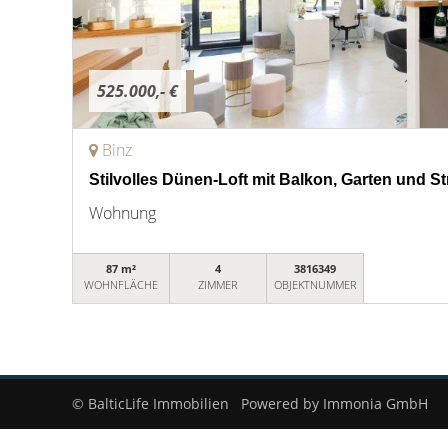
525.000,- €
Binz
Stilvolles Dünen-Loft mit Balkon, Garten und 
Wohnung
87 m²
4
3816349
WOHNFLÄCHE
ZIMMER
OBJEKTNUMMER
© BalticLife Immobilien
Powered by Immonia GmbH